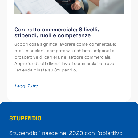
Contratto commerciale: 8 livelli,
stipendi, ruoli e competenze
Scopri cosa significa lavorare come commerciale:
ruoli, mansioni, competenze richieste, stipendi e
prospettive di carriera nel settore commerciale.
Approfondisci i diversi lavori commerciali e trova
l’azienda giusta su Stupendio.
Leggi Tutto
STUPENDIO
Stupendio™ nasce nel 2020 con l’obiettivo