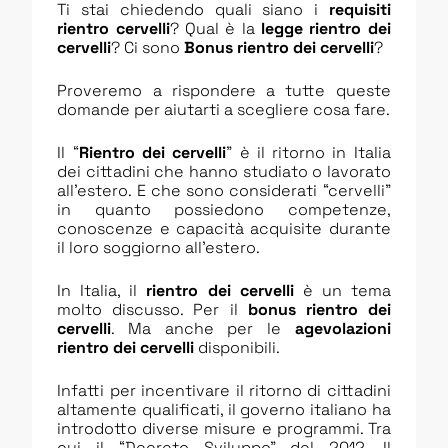
Ti stai chiedendo quali siano i
requisiti
rientro cervelli
? Qual è la
legge rientro dei
cervelli
? Ci sono
Bonus rientro dei cervelli
?
Proveremo a rispondere a tutte queste
domande per aiutarti a scegliere cosa fare.
Il “
Rientro dei cervelli
” è il ritorno in Italia
dei cittadini che hanno studiato o lavorato
all’estero. E che sono considerati “cervelli”
in quanto possiedono competenze,
conoscenze e capacità acquisite durante
il loro soggiorno all’estero.
In Italia, il
rientro dei cervelli
è un tema
molto discusso. Per il
bonus rientro dei
cervelli
. Ma anche per le
agevolazioni
rientro dei cervelli
disponibili.
Infatti per incentivare il ritorno di cittadini
altamente qualificati, il governo italiano ha
introdotto diverse misure e programmi. Tra
cui il “Decreto Sviluppo” del 2012. Il