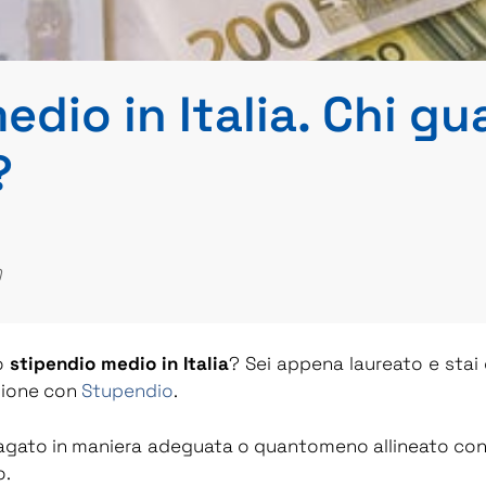
edio in Italia. Chi g
?
)
lo
stipendio medio in Italia
? Sei appena laureato e sta
zione con
Stupendio
.
 pagato in maniera adeguata o quantomeno allineato con
o.