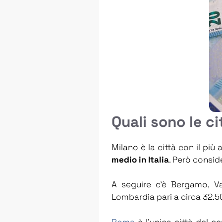
Quali sono le ci
Milano è la città con il più 
medio in Italia
. Però consi
A seguire c’è Bergamo, V
Lombardia pari a circa 32.500
Roma
è l’unica città del 