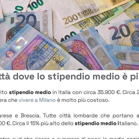
ttà dove lo stipendio medio è pi
alto
stipendio medio
in Italia con circa 35.900 €. Circa
dera che
vivere a Milano
è molto più costoso.
arese e Brescia. Tutte città lombarde che portano 
 €. Circa il 15% più alto dello
stipendio medio i
taliano.
centro sud che riesce a superare di poco la media naz