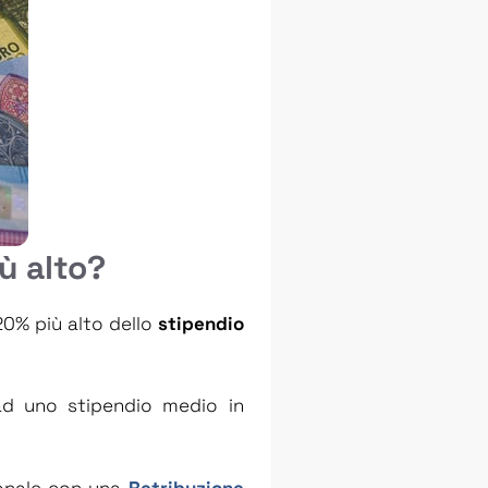
ù alto?
 20% più alto dello
stipendio
ad uno stipendio medio in
ionale con una
Retribuzione