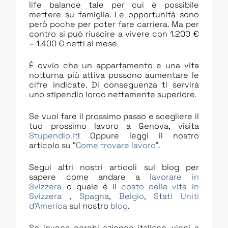
life balance tale per cui è possibile
mettere su famiglia. Le opportunità sono
però poche per poter fare carriera. Ma per
contro si può riuscire a vivere con 1.200 €
– 1.400 € netti al mese.
È ovvio che un appartamento e una vita
notturna più attiva possono aumentare le
cifre indicate. Di conseguenza ti servirà
uno stipendio lordo nettamente superiore.
Se vuoi fare il prossimo passo e scegliere il
tuo prossimo lavoro a Genova, visita
Stupendio.it
! Oppure leggi il nostro
articolo su “
Come trovare lavoro
”.
Segui altri nostri articoli sul blog per
sapere come andare a
lavorare in
Svizzera
o quale è il
costo della vita in
Svizzera
,
Spagna
,
Belgio
,
Stati Uniti
d’America
sul nostro
blog
.
Se invece cerchi aziende italiane, vieni a