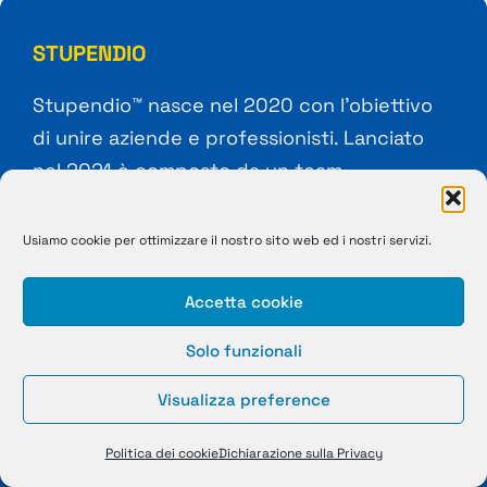
STUPENDIO
Stupendio™ nasce nel 2020 con l’obiettivo
di unire aziende e professionisti. Lanciato
nel 2021 è composto da un team
multidisciplinare, proveniente da settori
differenti quali Ricerca, Innovazione,
Usiamo cookie per ottimizzare il nostro sito web ed i nostri servizi.
Industria, che ne ha seguito lo sviluppo e
costruito l’anima ed il cuore, sfruttando
Accetta cookie
nuove tecnologie di Machine Learning e
Solo funzionali
Intelligenza Artificiale, ma anche l’idea di
rendere il più semplice possibile l’interfaccia
Visualizza preference
per la ricerca di nuove opportunità
Politica dei cookie
Dichiarazione sulla Privacy
lavorative.