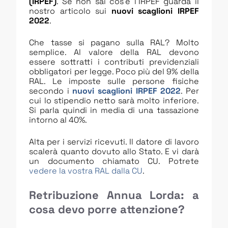
(IRPEF)
. Se non sai cos’è l’IRPEF guarda il
nostro articolo sui
nuovi scaglioni IRPEF
2022
.
Che tasse si pagano sulla RAL? Molto
semplice. Al valore della RAL devono
essere sottratti i contributi previdenziali
obbligatori per legge. Poco più del 9% della
RAL. Le imposte sulle persone fisiche
secondo i
nuovi scaglioni IRPEF 2022
. Per
cui lo stipendio netto sarà molto inferiore.
Si parla quindi in media di una tassazione
intorno al 40%.
Alta per i servizi ricevuti. Il datore di lavoro
scalerà quanto dovuto allo Stato. E vi darà
un documento chiamato CU. Potrete
vedere la vostra RAL dalla CU
.
Retribuzione Annua Lorda: a
cosa devo porre attenzione?