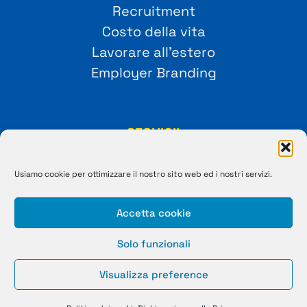
Recruitment
Costo della vita
Lavorare all’estero
Employer Branding
SEGUICI!
Usiamo cookie per ottimizzare il nostro sito web ed i nostri servizi.
Accetta cookie
Solo funzionali
© 2019-2023 Stupendio. Tutti i diritti riservati | Smarteris
Visualizza preference
S.r.l. P.IVA 0265970992 | Capitale Sociale € 2.550 i.v.