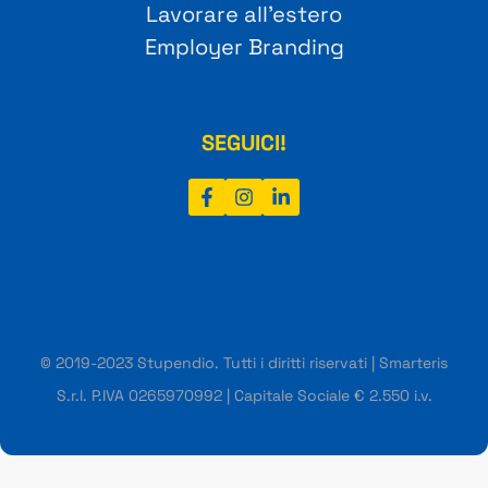
Lavorare all’estero
Employer Branding
SEGUICI!
© 2019-2023 Stupendio. Tutti i diritti riservati | Smarteris
S.r.l. P.IVA 0265970992 | Capitale Sociale € 2.550 i.v.