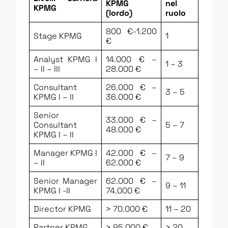
KPMG
nel
KPMG
(lordo)
ruolo
800 €-1.200
Stage KPMG
1
€
Analyst KPMG I
14.000 € –
1 – 3
– II – III
28.000 €
Consultant
26.000 € –
3 – 5
KPMG I – II
36.000 €
Senior
33.000 € –
Consultant
5 – 7
48.000 €
KPMG I – II
Manager KPMG I
42.000 € –
7 – 9
– II
62.000 €
Senior Manager
62.000 € –
9 – 11
KPMG I -II
74.000 €
Director KPMG
> 70.000 €
11 – 20
Partner KPMG
> 95.000 €
> 20