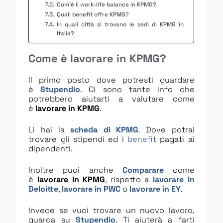
Com’è il work-life balance in KPMG?
Quali benefit offre KPMG?
In quali città si trovano le sedi di KPMG in
Italia?
Come è lavorare in KPMG?
Il primo posto dove potresti guardare
è
Stupendio
. Ci sono tante info che
potrebbero aiutarti a valutare come
è
lavorare in KPMG
.
Li hai la
scheda di KPMG
. Dove potrai
trovare gli stipendi ed i
benefit
pagati ai
dipendenti.
Inoltre puoi anche
Comparare
come
è
lavorare in KPMG
, rispetto a
lavorare in
Deloitte
,
lavorare in PWC
o
lavorare in EY
.
Invece se vuoi trovare un nuovo lavoro,
guarda su
Stupendio
. Ti aiuterà a farti