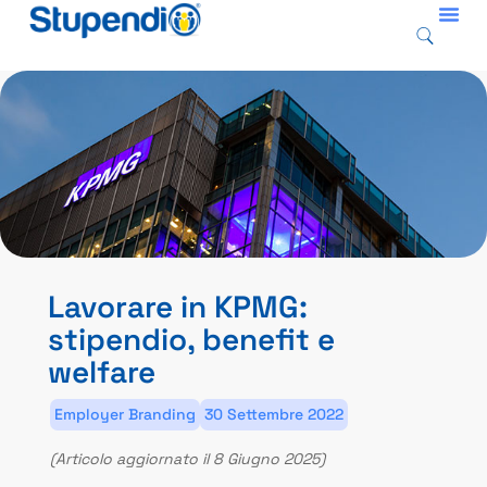
Lavorare in KPMG:
stipendio, benefit e
welfare
Employer Branding
30 Settembre 2022
(Articolo aggiornato il 8 Giugno 2025)