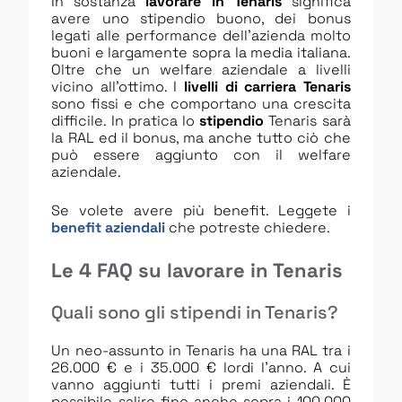
In sostanza
lavorare in Tenaris
significa
avere uno stipendio buono, dei bonus
legati alle performance dell’azienda molto
buoni e largamente sopra la media italiana.
Oltre che un welfare aziendale a livelli
vicino all’ottimo. I
livelli di carriera Tenaris
sono fissi e che comportano una crescita
difficile. In pratica lo
stipendio
Tenaris sarà
la RAL ed il bonus, ma anche tutto ciò che
può essere aggiunto con il welfare
aziendale.
Se volete avere più benefit. Leggete i
benefit aziendali
che potreste chiedere.
Le 4 FAQ su lavorare in Tenaris
Quali sono gli stipendi in Tenaris?
Un neo-assunto in Tenaris ha una RAL tra i
26.000 € e i 35.000 € lordi l’anno. A cui
vanno aggiunti tutti i premi aziendali. È
possibile salire fino anche sopra i 100.000